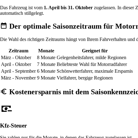
Das Fahrzeug ist vom
1. April bis 31. Oktober
zugelassen. In dieser 
automatisch stillgelegt.
Der optimale Saisonzeitraum für Motor
Die Wahl des richtigen Zeitraums hängt von Ihrem Fahrverhalten und de
Zeitraum
Monate
Geeignet für
März - Oktober
8 Monate
Gelegenheitsfahrer, milde Regionen
April - Oktober
7 Monate
Beliebteste Wahl für Motorradfahrer
April - September
6 Monate
Schönwetterfahrer, maximale Ersparnis
März - November
9 Monate
Vielfahrer, bergige Regionen
Kostenersparnis mit dem Saisonkennzei
Kfz-Steuer
Sie zahlen nur für die Monate, in denen das Fahrzeug zugelassen ist