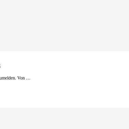
g
nzumelden. Von …